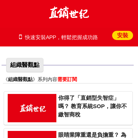
安裝
快速安裝APP，輕鬆把握成功路
組織醫觀點
《
組織醫觀點
》系列內容
需要訂閱
你得了「直銷型失智症」
嗎？ 教育系統SOP，讓你不
繳智商稅
眼睛業障重還是負擔重？ 為