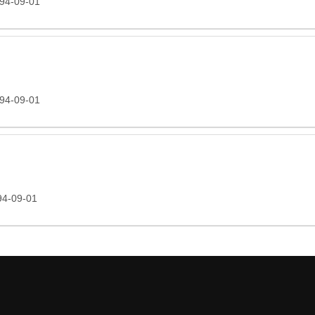
4-09-01
4-09-01
4-09-01