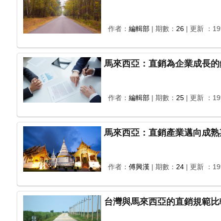
作者：
編輯部
| 期數：
26
| 更新 ：199
馬來西亞：直銷為企業成長的
作者：
編輯部
| 期數：
25
| 更新 ：199
馬來西亞：直銷產業邁向成熟
作者：
傅興漢
| 期數：
24
| 更新 ：199
台灣與馬來西亞的直銷規範比