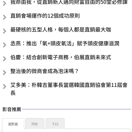
我命由我，從直銷新人邁向財富自由的50堂必修課
直銷會場運作的12個成功原則
最硬核的五型人格，每個人都是直銷最大咖
丞燕：推出「氧+頭皮氧活」賦予頭皮健康滋潤
伯慶：結合創新電子商務，伯展直銷未來式
整治後的微商會成為泡沫嗎？
艾多美：朴韓吉董事長當選韓國直銷協會第11屆會
長
影音推薦
面對面
問答
子曰