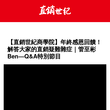
【直銷世紀商學院】年終感恩回饋！
解答大家的直銷疑難雜症｜管至彬
Ben—Q&A特別節目