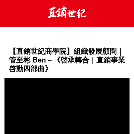
【直銷世紀商學院】組織發展顧問｜
管至彬 Ben－《啓承轉合｜直銷事業
啓動四部曲》