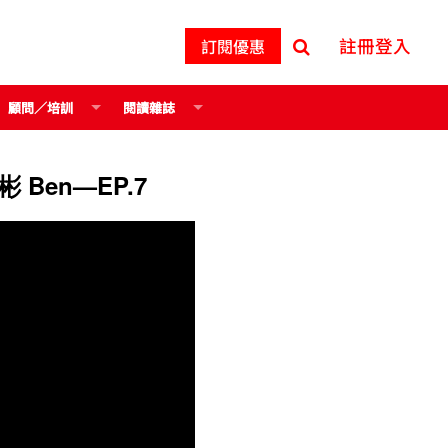
註冊登入
訂閱優惠
顧問／培訓
閱讀雜誌
en—EP.7