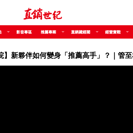
點
影音專區
推薦專案
直銷藏經閣
經營實戰
】新夥伴如何變身「推薦高手」？｜管至彬 B