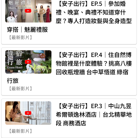
【安子出行】EP.5｜參加婚
禮、晚宴、典禮不知道穿什
麼？專人打造妝髮與全身造型
穿搭｜魅麗禮服
【最新影片】
【安子出行】EP.4｜住自然博
物館裡是什麼體驗？挑高八樓
回收瓶燈牆 台中草悟道 綠宿
行旅
【最新影片】
【安子出行】EP.3｜中山九昱
希爾頓逸林酒店｜台北精華地
段 商務酒店
【最新影片】