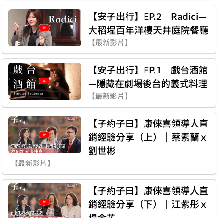
【安子出行】EP.2｜Radici—
大稻埕百年洋樓天井庭院餐廳
【最新影片】
【安子出行】EP.1｜戲台酒館
—隱藏在劇場後台的義式料理
【最新影片】
【子約子曰】康倈喜領導人直
銷經驗分享（上）｜蔡素蘭ｘ
劉世彬
【最新影片】
【子約子曰】康倈喜領導人直
銷經驗分享（下）｜江紫彤ｘ
楊金花