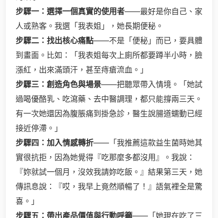
步驟一：選擇一個真實的使用者
——最好是你自己、家
人或熟客。我選「我表姐」，她長期便秘。
步驟二：找出核心痛點
——不是「便秘」而已，要具體
到畫面。比如：「我表姐每次上廁所都要蹲半小時，臉
漲紅，出來滿頭汗，甚至痔瘡流血。」
步驟三：創造角色與場景
——把聽眾帶入情境。「她試
過喝優酪乳、吃瀉藥、去中醫調理，都只能撐兩三天。
有一次她還因為腹脹痛到掛急診，醫生說腸道蠕動已經
接近停滯。」
步驟四：加入情感轉折
——「我推薦這款益生菌時她其
實很抗拒，因為她覺得『吃那麼多都沒用』。我說：
『妳就試一個月，沒效我請妳吃飯。』結果第三天，她
傳訊息說：『哎，我早上竟然順暢了！』語氣裡全是驚
喜。」
步驟五：帶出產品價值與行動呼籲
——「她現在吃了三