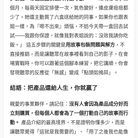
個月，每兩天固定排便一次，氣色變好，連皮膚痘痘都
少了。她還主動買了六盒送給她的同事。如果你也跟表
姐一樣，為『嗯不出來』煩惱，不妨今天帶一盒回去試
試——我跟你保證，就像我對表姐說的：沒效我請你吃
飯。」 這五步驟的關鍵是
用故事包裝問題與解方
，不
直接推銷，而是讓聽眾在故事裡看到自己的影子。在會
場實戰時，你可以跟著這個腳本練習，把它講順，你會
發現聽眾的反應從「無感」變成「點頭如搗蒜」。
結語：把產品還給人生，你就贏了
親愛的事業夥伴，請記住：
沒有人會因為產品成分好而
立刻購買，但每個人都會為了一個打動自己的故事而行
動。
產品介紹的最高境界，不是證明你懂多少，而是
讓聽眾覺得「這就是我需要的」、「用了之後我也能像