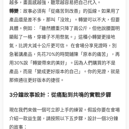
越多，畫面感越強，聽眾越容易把自己代入。
轉變
：故事必須有「從痛苦到改善」的弧線。如果用了
產品還是差不多，那叫「沒效」。轉變可以不大，但要
具體。例如：「雖然體重只降了兩公斤，但他說腰圍明
顯鬆了一格，穿褲子不用憋氣。」這種小轉變更接地
氣，比誇大減十公斤更可信。 在會場分享見證時，別
急著講產品，先花70%的時間鋪陳「原本的痛苦」，再
用30%說「轉變帶來的美好」。因為人們購買的不是
產品，而是「變成更好版本的自己」。你的見證，就是
那條通往更好版本的捷徑。
3分鐘故事設計：從痛點到共鳴的實戰步驟
現在我們來做一個可立即上手的練習。假設你要在會場
介紹一款益生菌，請按照以下五步驟，設計一個3分鐘
的故事：