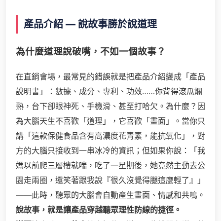
產品介紹 — 說故事勝於說道理
為什麼道理說破嘴，不如一個故事？
在直銷會場，最常見的錯誤就是把產品介紹變成「產品
說明書」：數據、成分、專利、功效……你背得滾瓜爛
熟，台下卻眼神死、手機滑、甚至打哈欠。為什麼？因
為大腦天生不喜歡「道理」，它喜歡「畫面」。當你只
講「這款保健食品含有高濃度花青素，能抗氧化」，對
方的大腦只接收到一串冰冷的資訊；但如果你說：「我
媽以前爬三層樓就喘，吃了一星期後，她竟然主動去公
園走兩圈，還笑著跟我說『很久沒覺得腿這麼輕了』」
——此時，聽眾的大腦會自動產生畫面、情感和共鳴。
說故事，就是讓產品穿越聽眾理性防線的捷徑。