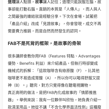
道理
讓人點頭，
故事
讓人記住；道理只能說服左腦，故
事卻能打動右腦。直銷的本質是「人傳人」，而人與人
之間最強的連結就是經驗分享。下次在會場，試著把
「產品介紹」改成「見證故事」，你會發現，成交不再
需要費力推銷，而是自然而然發生的認同。
FAB不是死背的框架，是故事的骨架
很多講師會教你用FAB（Features 特點、Advantages
優勢、Benefits 利益）來介紹產品，但執行時卻變成
機械式的拆解：「這款咖啡含有綠原酸（F），比其他
咖啡更不易造成胃酸（A），所以你可以喝得舒服又提
神（B）。」聽完，對方只覺得像在聽電視購物。
真正高明的做法，是把FAB內化成故事的「情節推進
器」。舉例來說：我有一位夥伴叫欣怡，她負責介紹一
款清潔用品。她從不講「不含化學界面活性劑」這種廢