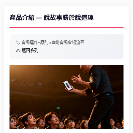
產品介紹 — 說故事勝於說道理
🏷️
會場運作-原則5
直銷會場
會場流程
✍️
返回系列