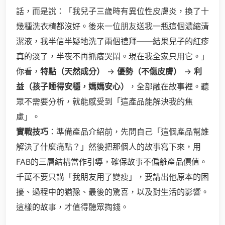
話，而是說：「我兒子三歲時有異位性皮膚炎，換了十
幾種洗衣精都沒好。後來一位朋友送我一瓶這個濃縮清
潔液，我半信半疑地洗了兩個禮拜——結果兒子的紅疹
真的淡了，半夜不再抓癢哭鬧。現在我全家只用它。」
你看，
特點（天然成分）
→
優勢（不傷皮膚）
→
利
益（孩子睡得安穩，媽媽安心）
，全部融在故事裡。聽
眾不需要分析，就能感受到「這產品能解決我的焦
慮」。
實戰技巧
：準備產品介紹前，先問自己「這個產品幫誰
解決了什麼痛點？」然後把那個人的故事寫下來，用
FAB的三層結構當作引導，確保故事不偏離產品價值。
千萬不要只講「我朋友用了變瘦」，要講出他原本的困
擾、過程中的猶豫、最後的驚喜，以及對生活的影響。
這樣的故事，才值得聽眾掏錢。