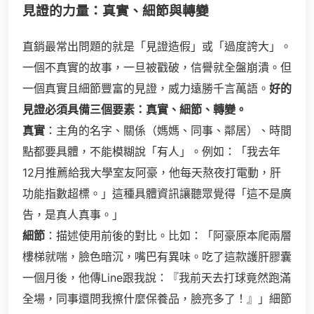
見證的力量：真實、細節與轉變
直銷最常出問題的就是「見證造假」或「過度誇大」。
一個不真實的故事，一旦被戳破，信譽就全盤崩潰。但
一個真實且細節豐富的見證，威力遠勝千言萬語。
好的
見證必須具備三個要素：真實、細節、轉變。
真實
：主角的名字、關係（媽媽、同事、鄰居）、時間
點都要具體，不能模糊說「有人」。例如：「我去年
12月推薦給我大學室友阿豪，他每天熬夜打電動，肝
功能指數超標。」這種具體資訊讓聽眾覺得「這不是廣
告，是真人真事。」
細節
：描述使用前後的對比。比如：「阿豪原本爬兩層
樓梯就喘，臉色暗沉，嘴巴有異味。吃了這款護肝膠囊
一個月後，他傳Line跟我說：『我前天去打球竟然跑滿
全場，同事還問我擦什麼保養品，臉亮多了！』」細節