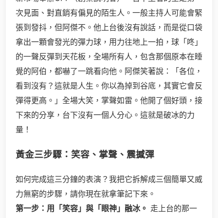
次見面、對直銷有偏見的陌生人。一般主持人可能會緊
張到發抖，但阿傑不。他上台後沒有說話，而是從口袋
拿出一顆會發光的彈力球，用力往地上一拍，球「咚」
的一聲反彈到天花板，全場所有人，包含那個原本在睡
覺的阿伯，都嚇了一跳看向他。阿傑笑著說：「各位，
看到沒有？這就是人生。你以為掉到谷底，其實它會反
彈得更高。」全場大笑，掌聲如雷。他開了個好頭，接
下來的分享，台下沒有一個人分心。這就是破冰的力
量！
黃金三步驟：笑容、掌聲、震撼彈
如何完成這三分鐘的表演？我把它拆解成三個簡單又威
力無窮的步驟，請你現在就拿筆記下來。
第一步：用「笑容」與「眼神」融冰。
走上台的那一