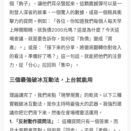
個「鉤子」，讓他們耳朵豎起來。這顆震撼彈可以是一
則發人深省的故事、一個驚人的數據，或是一個極具衝
擊力的提問。例如：「各位，你知道我們每個人每天早
上睜開眼睛，就負債2000元嗎？這是為什麼？今天這
場會議，就是要告訴你，如何從『負債』變成『資
產』。」或是：「接下來的分享，將徹底翻轉你對收入
的看法。準備好了嗎？」這一句話，就能把他們的注意
力，從「分心」拉回到「集中」。
三個最強破冰互動法，上台就能用
理論講完了，我們來點「現學現賣」的乾貨。以下三種
實戰破冰互動法，是你主持時最強大的武器。我強烈建
議你把它們背下來，然後在會場裡靈活運用。
1. 「反射動作提問法」：
這種提問只有一個答案，而
且大家都會答對。目的是「同步」，不是「考倒」。 -