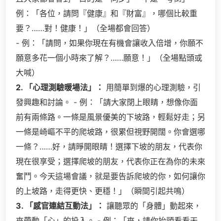
例：「各位，請問『健康』和『財富』，哪個比較重
要？……對！健康！」（全場都會回答）
- 例：「請問，如果你現在有機會讓收入倍增，你願不
願意多花一個小時來了解？……願意！」（全場點頭或
大喊）
2. 「心理測驗暖場法」：
用簡單到爆的心理測驗，引
發興趣和討論。 - 例：「請大家閉上眼睛，想像你面
前有兩條路。一條是風景優美的下坡路，輕鬆好走；另
一條是崎嶇不平的爬坡路，很累但視野開闊。你會選哪
一條？……好，請睜開眼睛！選擇下坡的朋友，代表你
現在很享受；選擇爬坡的朋友，代表你正在為你的未來
奮鬥。今天這場會議，就是要告訴爬坡的你，如何讓你
的上坡路，走得更快、更穩！」（瞬間引起共鳴）
3. 「感官連結互動法」：
讓聽眾的「身體」動起來，
來帶動「心」的投入。 - 例：「來，請你抬頭看看天