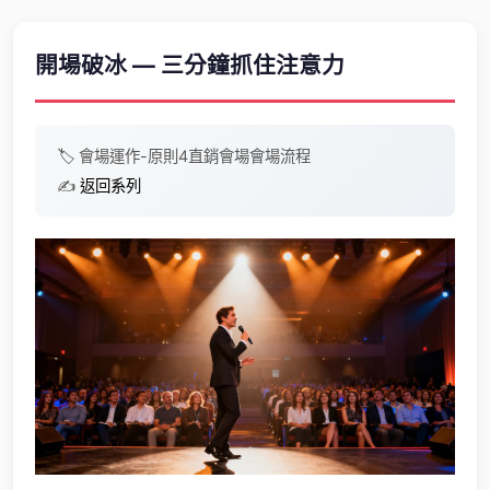
開場破冰 — 三分鐘抓住注意力
🏷️
會場運作-原則4
直銷會場
會場流程
✍️
返回系列