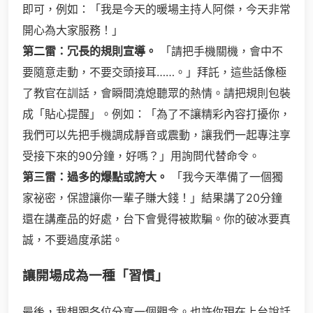
即可，例如：「我是今天的暖場主持人阿傑，今天非常
開心為大家服務！」
第二雷：冗長的規則宣導。
「請把手機關機，會中不
要隨意走動，不要交頭接耳……。」拜託，這些話像極
了教官在訓話，會瞬間澆熄聽眾的熱情。請把規則包裝
成「貼心提醒」。例如：「為了不讓精彩內容打擾你，
我們可以先把手機調成靜音或震動，讓我們一起專注享
受接下來的90分鐘，好嗎？」用詢問代替命令。
第三雷：過多的爆點或誇大。
「我今天準備了一個獨
家祕密，保證讓你一輩子賺大錢！」結果講了20分鐘
還在講產品的好處，台下會覺得被欺騙。你的破冰要真
誠，不要過度承諾。
讓開場成為一種「習慣」
最後，我想跟各位分享一個觀念。也許你現在上台說話